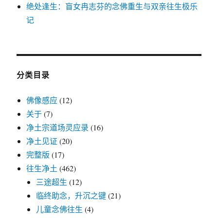
绝处逢生：盲女冉志芬的念佛重生与双亲往生极乐
记
分类目录
佛像感应
(12)
关于
(7)
净土宗道场灵应录
(16)
净土见证
(20)
完整版
(17)
往生净土
(462)
三途超生
(12)
临终助念，升沉之键
(21)
儿童念佛往生
(4)