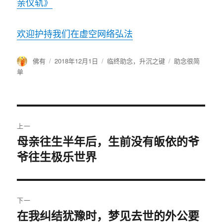
亲仪轨》
欢迎护持我们在虚空网络弘法
作
佛有
发
2018年12月1日
分
临终助念，升沉之键
标
助念很简
者
布
类
签
单
于
文
上一
章
母亲往生半年后，生前没有皈依的爷
上
爷往生极乐世界
篇
导
文
航
章：
下一
在我纠结犹豫时，梦见去世的外公要
下