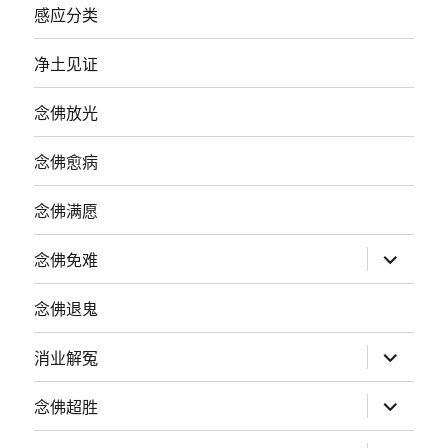
感应分类
净土见证
念佛放光
念佛愈病
念佛满愿
展
念佛免难
开
子
菜
念佛退鬼
单
展
消业解冤
开
子
菜
展
念佛超胜
单
开
子