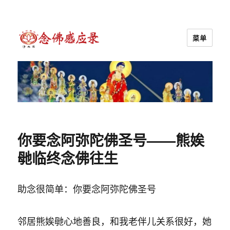
菜单
念佛感应录
你要念阿弥陀佛圣号——熊娭
毑临终念佛往生
助念很简单：你要念阿弥陀佛圣号
邻居熊娭毑心地善良，和我老伴儿关系很好，她