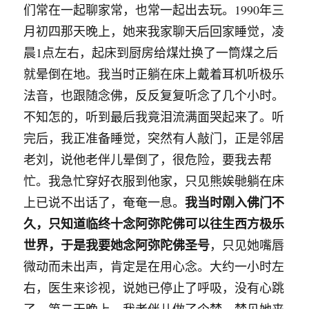
们常在一起聊家常，也常一起出去玩。1990年三
月初四那天晚上，她来我家聊天后回家睡觉，凌
晨1点左右，起床到厨房给煤灶换了一筒煤之后
就晕倒在地。我当时正躺在床上戴着耳机听极乐
法音，也跟随念佛，反反复复听念了几个小时。
不知怎的，听到最后我竟泪流满面哭起来了。听
完后，我正准备睡觉，突然有人敲门，正是邻居
老刘，说他老伴儿晕倒了，很危险，要我去帮
忙。我急忙穿好衣服到他家，只见熊娭毑躺在床
我当时刚入佛门不
上已说不出话了，奄奄一息。
久，只知道临终十念阿弥陀佛可以往生西方极乐
世界，于是我要她念阿弥陀佛圣号
，只见她嘴唇
微动而未出声，肯定是在用心念。大约一小时左
右，医生来诊视，说她已停止了呼吸，没有心跳
了。第二天晚上，我老伴儿做了个梦，梦见她来