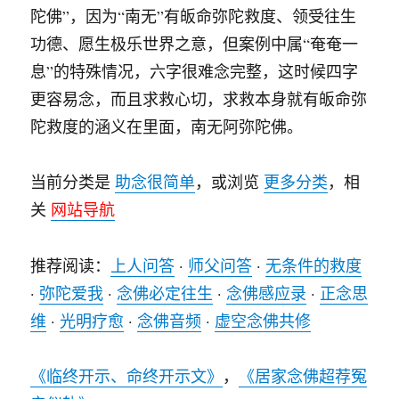
陀佛”，因为“南无”有皈命弥陀救度、领受往生
功德、愿生极乐世界之意，但案例中属“奄奄一
息”的特殊情况，六字很难念完整，这时候四字
更容易念，而且求救心切，求救本身就有皈命弥
陀救度的涵义在里面，南无阿弥陀佛。
当前分类是
助念很简单
，或浏览
更多分类
，相
关
网站导航
推荐阅读：
上人问答
·
师父问答
·
无条件的救度
·
弥陀爱我
·
念佛必定往生
·
念佛感应录
·
正念思
维
·
光明疗愈
·
念佛音频
·
虚空念佛共修
《临终开示、命终开示文》
，
《居家念佛超荐冤