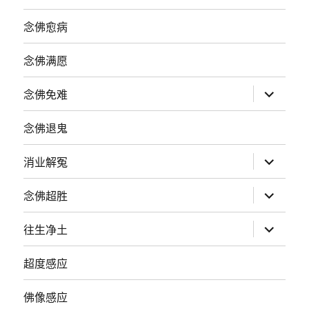
念佛愈病
念佛满愿
展
念佛免难
开
子
菜
念佛退鬼
单
展
消业解冤
开
子
菜
展
念佛超胜
单
开
子
菜
展
往生净土
单
开
子
菜
超度感应
单
佛像感应