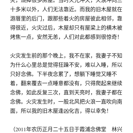
灾，烧掉很多房屋。当时火光冲天，火浪冲向三
十多米以外，人们无法靠近。而我的旧木屋就在
游厝里的后门，跟那些着火的房屋彼此相邻，靠
得很近，火灾过后，木屋却只有屋梁上的横木被
烤焦一点，安然无恙，人们对此都感到很惊奇！
火灾发生前的那个晚上，我不在家，我妻子不知
为什么心里总是觉得狂躁不安，难以入睡，所以
只好念佛。下半夜念累了，想躺下睡觉又睡不
着，翻来覆去一点睡意都没有，只得爬起来继续
念佛，如此反复三次，直到天亮时，我妻子都在
念佛。火灾发生时，一股北风把火浪一直吹向南
面，所以我的旧木屋逢凶化吉，得以幸免！
（2011年农历正月二十五日于霞浦念佛堂 林兴