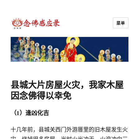
菜单
念佛感应录
县城大片房屋火灾，我家木屋
因念佛得以幸免
（1）逢凶化吉
十几年前，县城关西门外游厝里的旧木屋发生火