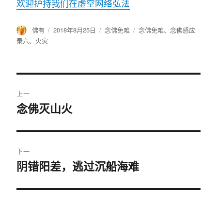
欢迎护持我们在虚空网络弘法
作
佛有
发
2018年8月25日
分
念佛免难
标
念佛免难
、
念佛感应
者
布
类
签
录六
、
火灾
于
文
上一
章
念佛灭山火
上
篇
导
文
航
章：
下一
阴错阳差，逃过沉船海难
下
篇
文
章：