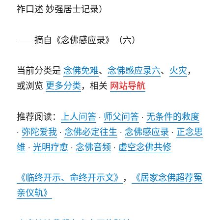
祚口
述 妙强居士
记录）
——摘自《念佛感应录》（六）
当前分类是
念佛免难
、
念佛感应录六
、
火灾
，
或浏览
更多分类
，相关
网站导航
推荐阅读：
上人问答
·
师父问答
·
无条件的救度
·
弥陀爱我
·
念佛必定往生
·
念佛感应录
·
正念思
维
·
光明疗愈
·
念佛音频
·
虚空念佛共修
《临终开示、命终开示文》
，
《居家念佛超荐冤
亲仪轨》