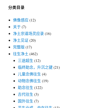
分类目录
佛像感应
(12)
关于
(7)
净土宗道场灵应录
(16)
净土见证
(20)
完整版
(17)
往生净土
(462)
三途超生
(12)
临终助念，升沉之键
(21)
儿童念佛往生
(4)
动物念佛往生
(19)
助念往生
(122)
古代往生
(3)
国外往生
(7)
平生业成，自在往生
(13)