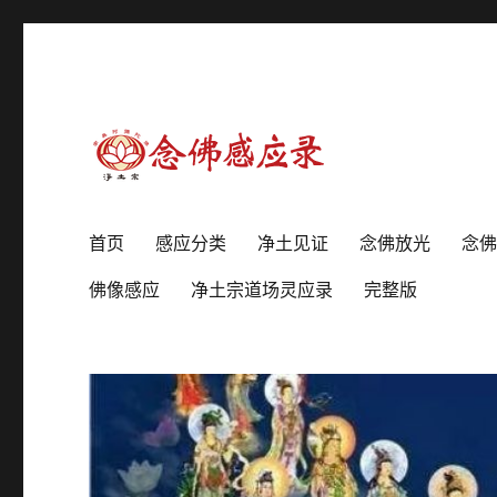
劝人学佛念佛的好帮手
念佛感应录
首页
感应分类
净土见证
念佛放光
念
佛像感应
净土宗道场灵应录
完整版