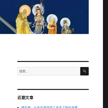
搜
搜
索
索：
近期文章
感应录：七岁女孩连续三天去了极乐世界