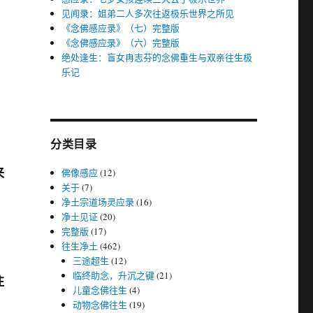
见闻录：姐弟二人多次往返极乐世界之所见
《念佛感应录》（七）完整版
《念佛感应录》（六）完整版
绝处逢生：盲女冉志芬的念佛重生与双亲往生极
乐记
分类目录
来
佛像感应
(12)
关于
(7)
净土宗道场灵应录
(16)
净土见证
(20)
完整版
(17)
往生净土
(462)
三途超生
(12)
临终助念，升沉之键
(21)
往
儿童念佛往生
(4)
动物念佛往生
(19)