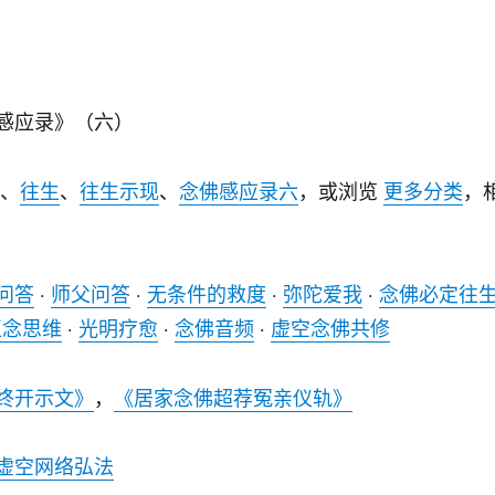
感应录》（六）
、
往生
、
往生示现
、
念佛感应录六
，或浏览
更多分类
，
问答
·
师父问答
·
无条件的救度
·
弥陀爱我
·
念佛必定往
正念思维
·
光明疗愈
·
念佛音频
·
虚空念佛共修
终开示文》
，
《居家念佛超荐冤亲仪轨》
虚空网络弘法