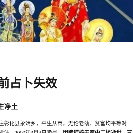
前占卜失效
念生净土
住彰化县永靖乡，平生从商，无论老幼、贫富均平等对
因肺结核于家中二楼逝世
法。2000年9月4日凌晨，
，享