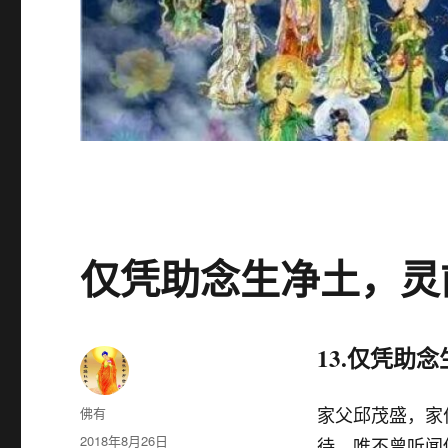
仅凭助念生净土，灵
13.仅凭助
作
佛有
家父邱茂盛，家
者
发
2018年8月26日
待，唯不曾听闻佛