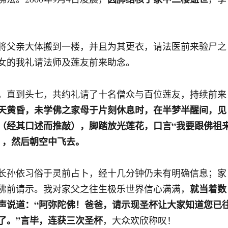
将父亲大体搬到一楼，并且为其更衣，请法医前来验尸之
女的我礼请法师及莲友前来助念。
，直到头七，共约礼请了十名僧众与百位莲友，持续前来
天黄昏，未学佛之家母于片刻休息时，在半梦半醒间，见
（经其口述而推敲）
，脚踏放光莲花，口言“我要跟佛祖
）
，然后朝空中飞去。
长孙依习俗于灵前占卜，经十几分钟仍未有明确信息；家
就当着数
佛前请示。我对家父之往生极乐世界信心满满，
声说道：“阿弥陀佛！爸爸，请示现圣杯让大家知道您已
了。”言毕，连获三次圣杯
，大众欢欣称叹！