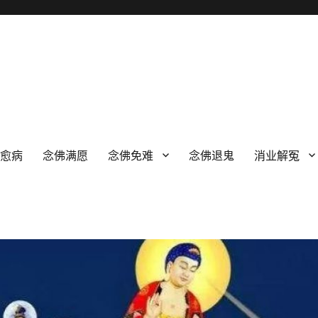
佛愈病
念佛满愿
念佛免难
念佛退鬼
消业解冤