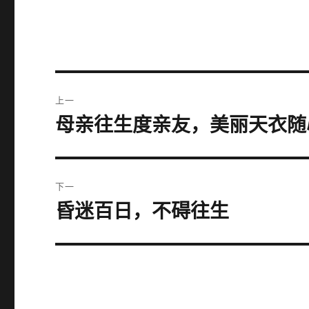
文
上一
章
母亲往生度亲友，美丽天衣随
上
篇
导
文
航
章：
下一
昏迷百日，不碍往生
下
篇
文
章：