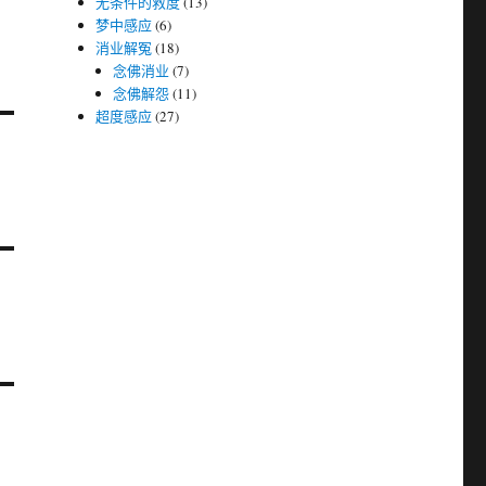
无条件的救度
(13)
梦中感应
(6)
消业解冤
(18)
念佛消业
(7)
念佛解怨
(11)
超度感应
(27)