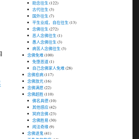
助念往生
(122)
古代往生
(3)
国外往生
(7)
平生业成，自在往生
(13)
念佛往生
(272)
恶人念佛往生
(1)
愚人念佛往生
(3)
病苦人念佛往生
(3)
相
念佛免难
(100)
免堕恶道
(1)
自己念佛家人免难
(28)
念佛愈病
(117)
念佛放光
(16)
生
念佛满愿
(22)
念佛超胜
(110)
佛名具德
(10)
其他感应
(42)
冥府念佛
(23)
念佛胜易
(30)
闻法奇缘
(9)
念佛退鬼
(41)