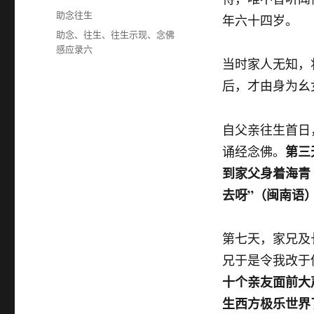
布
分
助念往生
年六十四岁。
于
类
标
助念
、
往生
、
往生示现
、
念佛
签
感应录六
当时家人无知，
后，才由身为幺
自父亲往生首日
第三
诵经念佛。
到家父身着海青
去呀”
（闽南语
第七天，家兄及
兄于是令我改于
十个亲友面前大
生西方极乐世界