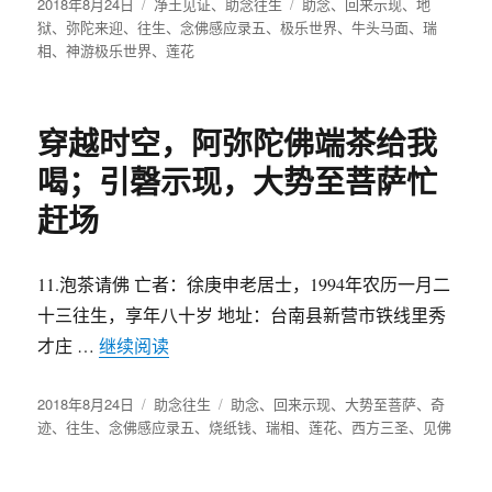
发
2018年8月24日
分
净土见证
、
助念往生
标
助念
、
回来示现
、
地
布
狱
、
弥陀来迎
、
往生
类
、
念佛感应录五
、
极乐世界
签
、
牛头马面
、
瑞
于
相
、
神游极乐世界
、
莲花
穿越时空，阿弥陀佛端茶给我
喝；引磬示现，大势至菩萨忙
赶场
11.泡茶请佛 亡者：徐庚申老居士，1994年农历一月二
十三往生，享年八十岁 地址：台南县新营市铁线里秀
才庄 …
继续阅读
“穿越时空，阿弥陀佛端茶给我喝；引磬示
发
2018年8月24日
分
助念往生
标
助念
、
回来示现
、
大势至菩萨
、
奇
布
迹
、
往生
、
念佛感应录五
类
、
烧纸钱
签
、
瑞相
、
莲花
、
西方三圣
、
见佛
于