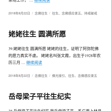
发
2018年8月22日
分
念佛往生
标
往生
、
念佛感应录五
、
持戒破戒
布
类
签
于
姥姥往生 圆满所愿
39.姥姥往生 圆满所愿 姥姥的往生，证明了阿弥陀佛
的愿力真实不虚。 姥姥名叫张文霞，出生于1928年农
历三月 …
继续阅读
“姥姥往生 圆满所愿”
发
2018年8月22日
分
念佛往生
标
佛光接引
、
往生
、
念佛感应录五
布
类
签
于
岳母梁子平往生纪实
38.岳母梁子平往生纪实 我岳母梁子平，系广西上林县