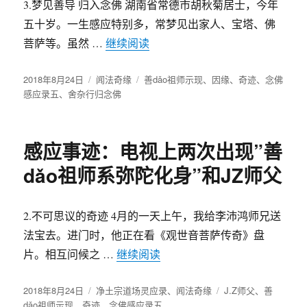
3.梦见善导 归入念佛 湖南省常德市胡秋菊居士，今年
五十岁。一生感应特别多，常梦见出家人、宝塔、佛
菩萨等。虽然 …
继续阅读
“梦见善dǎo 归入念佛”
发
2018年8月24日
分
闻法奇缘
标
善dǎo祖师示现
、
因缘
、
奇迹
、
念佛
布
感应录五
、
舍杂行归念佛
类
签
于
感应事迹：电视上两次出现”善
dǎo祖师系弥陀化身”和JZ师父
2.不可思议的奇迹 4月的一天上午，我给李沛鸿师兄送
法宝去。进门时，他正在看《观世音菩萨传奇》盘
片。相互问候之 …
继续阅读
“感应事迹：电视上两次出现”善
发
2018年8月24日
分
净土宗道场灵应录
、
闻法奇缘
标
J.Z师父
、
善
布
dǎo祖师示现
、
奇迹
类
、
念佛感应录五
签