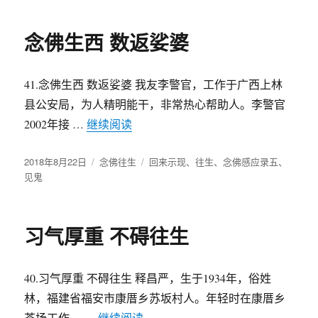
于
念佛生西 数返娑婆
41.念佛生西 数返娑婆 我友李警官，工作于广西上林
县公安局，为人精明能干，非常热心帮助人。李警官
2002年接 …
继续阅读
“念佛生西 数返娑婆”
发
2018年8月22日
分
念佛往生
标
回来示现
、
往生
、
念佛感应录五
、
布
见鬼
类
签
于
习气厚重 不碍往生
40.习气厚重 不碍往生 释昌严，生于1934年，俗姓
林，福建省福安市康厝乡苏坂村人。年轻时在康厝乡
茶场工作， …
继续阅读
“习气厚重 不碍往生”