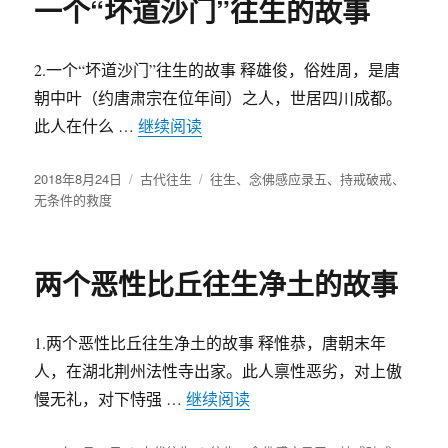
一个“坏道沙门”往生的故事
2.一个“坏道沙门”往生的故事 释雄俊，俗姓周，是唐
朝中叶（约唐肃宗在位年间）之人，世居四川成都。
此人在什么 …
继续阅读
“一个“坏道沙门”往生的故事”
发
2018年8月24日
分
古代往生
标
往生
、
念佛感应录五
、
持戒破戒
、
布
无条件的救度
类
签
于
两个恶性比丘往生净土的故事
1.两个恶性比丘往生净土的故事 释惟恭，唐朝末年
人，在湖北荆州法性寺出家。此人禀性恶劣，对上傲
慢无礼，对下恃强 …
继续阅读
“两个恶性比丘往生净土的故