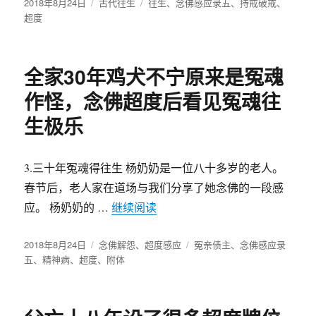
发
2018年8月24日
分
古代往生
标
往生
、
念佛感应录五
、
持戒破戒
、
布
超度
类
签
于
全家30年鸡犬不宁原来是冤魂
作怪，念佛超度后看见冤魂往
生极乐
3.三十年冤魂得往生 杨奶奶是一位八十多岁的老人。
春节后，老人家在道场与我们分享了她念佛的一段感
应。 杨奶奶的 …
继续阅读
“全家30年鸡犬不宁原来是冤魂
发
2018年8月24日
分
念佛解怨
、
超度感应
标
冤亲债主
、
念佛感应录
布
五
、
精神病
、
超度
、
类
附体
签
于