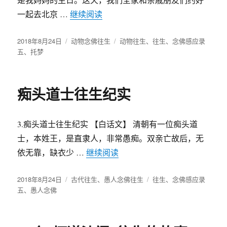
一起去北京 …
继续阅读
“给路上被碾压的猫念佛后，梦见一
发
2018年8月24日
分
动物念佛往生
标
动物往生
、
往生
、
念佛感应录
布
五
、
托梦
类
签
于
痴头道士往生纪实
3.痴头道士往生纪实 【白话文】 清朝有一位痴头道
士，本姓王，是直隶人，非常愚痴。双亲亡故后，无
依无靠，缺衣少 …
继续阅读
“痴头道士往生纪实”
发
2018年8月24日
分
古代往生
、
愚人念佛往生
标
往生
、
念佛感应录
布
五
、
愚人念佛
类
签
于