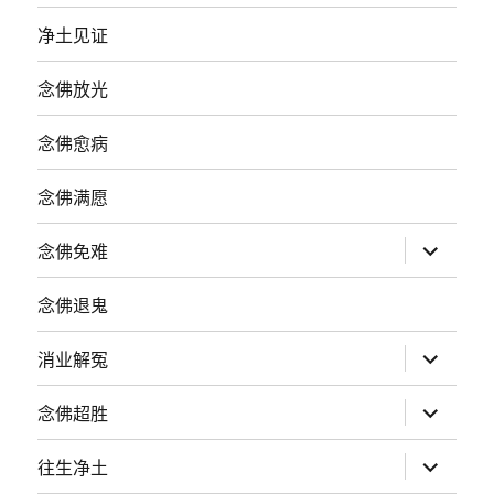
净土见证
念佛放光
念佛愈病
念佛满愿
展
念佛免难
开
子
菜
念佛退鬼
单
展
消业解冤
开
子
菜
展
念佛超胜
单
开
子
菜
展
往生净土
单
开