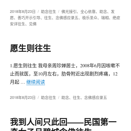
发
2018年8月23日
分
助念往生
标
佛光接引
、
全心依靠
、
助念
、
发
布
愿
、
善巧开示引导
、
类
往生
、
念佛感应录五
签
、
极乐圣众
、
瑞相
、
绝症
于
安详往生
、
见佛
愿生则往生
1.愿生则往生 我母亲周珍婵居士，2008年6月因咳嗽不
止而就医，至10月左右，肋骨附近出现剧烈疼痛，12
月起 …
继续阅读
“愿生则往生”
发
2018年8月23日
分
助念往生
标
助念
、
往生
、
念佛感应录五
布
类
签
于
我到人间只此回——民国第一