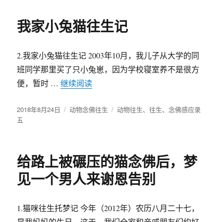
我家小兔猫往生记
2.我家小兔猫往生记 2003年10月，我儿子从大学的同
班同学那里买了只小兔崽，因为学校寝室养不是很方
便，暂时 …
继续阅读
“我家小兔猫往生记”
发
2018年8月24日
分
动物念佛往生
标
动物往生
、
往生
、
念佛感应录
布
五
类
签
于
给路上被碾压的猫念佛后，梦
见一个男人来谢恩告别
1.猫咪往生托梦记 今年（2012年）农历八月二十七，
是我妈妈的生日。这天，我们全家和亲戚朋友们约好