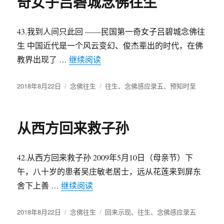
奇女子吕碧城念佛往生
43.我到人间只此回 ——民国第一奇女子吕碧城念佛往
生 中国近代是一个风云变幻、俊杰辈出的时代，在佛
教界出现了 …
继续阅读
“我到人间只此回——民国第一奇女
发
2018年8月22日
分
念佛往生
标
往生
、
念佛感应录五
、
预知时至
布
类
签
于
从西方回来救子孙
42.从西方回来救子孙 2009年5月10日（母亲节）下
午，八十岁的患者吴庄敏老居士，远从花莲来到屏东
舍下上善 …
继续阅读
“从西方回来救子孙”
发
2018年8月22日
分
念佛往生
标
回来示现
、
往生
、
念佛感应录五
布
类
签