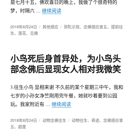
是七月十五，佛欢喜日的晚上，我做了个很奇特的
梦，时隔六 …
继续阅读
“请求阿弥陀佛接我往生，阿弥陀佛
发
2018年8月24日
分
其他感应
标
弥陀示现
、
念佛感应录五
、
提前往
布
生
、
莲花
、
见佛
类
签
于
小鸟死后身首异处，为小鸟头
部念佛后显现女人相对我微笑
3.往生小鸟 显相来谢 不久前的某个星期三中午，我和
七岁的小孙女净竺刚用完午餐，她就吵着要到公园
玩。我家附近有 …
继续阅读
“小鸟死后身首异处，为小鸟
发
2018年8月24日
分
动物念佛往生
标
动物往生
、
奇迹
、
念佛感应录
布
五
、
超度
类
签
于