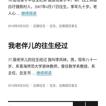
白圩镇熊村人，2007年4月17日往生，享年九十岁。老
人心 …
继续阅读
“岳母梁子平往生纪实”
发
2018年8月22日
分
念佛往生
标
往生
、
念佛感应录五
布
类
签
于
我老伴儿的往生经过
37.我老伴儿的往生经过 我叫李凤林，男，现年八十一
岁，系青海师范大学退休教师，曾任数学系教授、系
主任、总支书 …
继续阅读
“我老伴儿的往生经过”
发
2018年8月22日
分
念佛往生
标
往生
、
念佛感应录五
布
类
签
于