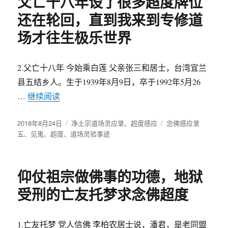
父亡十八年设了很多超度牌位
还在轮回，直到我来到专修道
场才往生极乐世界
2.父亡十八年 今始乘白莲 父亲张三和居士，台湾宜兰
县五结乡人。生于1939年8月9日，卒于1992年5月26
…
继续阅读
“父亡十八年设了很多超度牌位还在轮回，直到
发
2018年8月24日
分
净土宗道场灵应录
、
超度感应
标
念佛感应录
布
五
、
见鬼
、
超度
、
道场灵验事迹
类
签
于
仰仗祖宗做佛事的功德，地狱
受刑的亡友托梦求念佛超度
1.亡友托梦 党人信佛 李柏农居士说，潘君，是老同盟