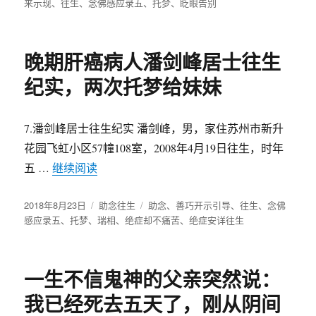
布
来示现
、
往生
、
念佛感应录五
类
、
签
托梦
、
眨眼告别
于
晚期肝癌病人潘剑峰居士往生
纪实，两次托梦给妹妹
7.潘剑峰居士往生纪实 潘剑峰，男，家住苏州市新升
花园飞虹小区57幢108室，2008年4月19日往生，时年
五 …
继续阅读
“晚期肝癌病人潘剑峰居士往生纪实，两次托
发
2018年8月23日
分
助念往生
标
助念
、
善巧开示引导
、
往生
、
念佛
布
感应录五
、
托梦
、
瑞相
类
、
绝症却不痛苦
签
、
绝症安详往生
于
一生不信鬼神的父亲突然说：
我已经死去五天了，刚从阴间