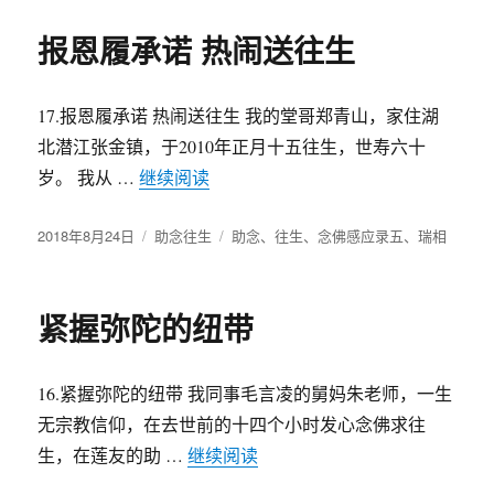
报恩履承诺 热闹送往生
17.报恩履承诺 热闹送往生 我的堂哥郑青山，家住湖
北潜江张金镇，于2010年正月十五往生，世寿六十
岁。 我从 …
继续阅读
“报恩履承诺 热闹送往生”
发
2018年8月24日
分
助念往生
标
助念
、
往生
、
念佛感应录五
、
瑞相
布
类
签
于
紧握弥陀的纽带
16.紧握弥陀的纽带 我同事毛言凌的舅妈朱老师，一生
无宗教信仰，在去世前的十四个小时发心念佛求往
生，在莲友的助 …
继续阅读
“紧握弥陀的纽带”