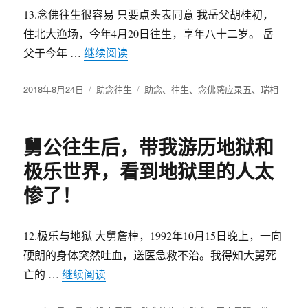
13.念佛往生很容易 只要点头表同意 我岳父胡桂初，
住北大渔场，今年4月20日往生，享年八十二岁。 岳
父于今年 …
继续阅读
“岳父往生后，看见他穿着黄色袈裟，
发
2018年8月24日
分
助念往生
标
助念
、
往生
、
念佛感应录五
、
瑞相
布
类
签
于
舅公往生后，带我游历地狱和
极乐世界，看到地狱里的人太
惨了！
12.极乐与地狱 大舅詹棹，1992年10月15日晚上，一向
硬朗的身体突然吐血，送医急救不治。我得知大舅死
亡的 …
继续阅读
“舅公往生后，带我游历地狱和极乐世界，