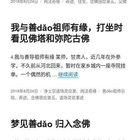
发
2018年8月24日
分
闻法奇缘
标
奇迹
、
往生
、
念佛感应录五
、
见佛
布
类
签
于
我与善dǎo祖师有缘，打坐时
看见佛塔和弥陀古佛
4.我与善导祖师有缘 某师，甘肃人，近几年在外参
学，不久前从河北回来，暂时在家乡城内一座寺院挂
单。一个偶然的机 …
继续阅读
“我与善dǎo祖师有缘，打
发
2018年8月24日
分
净土宗道场灵应录
、
闻法奇缘
标
善dǎo祖师示
布
现
、
奇迹
、
念佛感应录五
类
、
道场灵验事迹
签
于
梦见善dǎo 归入念佛