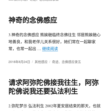
于
神奇的念佛感应
3.神奇的念佛感应 熊娭毑临终念佛往生 邻居熊娭毑心
地善良，和我老伴儿关系很好，她们常在一起聊家
常，也常一起出 …
继续阅读
“神奇的念佛感应”
发
2018年8月24日
分
其他感应
标
奇迹
、
念佛感应录五
布
类
签
于
请求阿弥陀佛接我往生，阿弥
陀佛说我还要弘法利生
2.弥陀梦示 弘法利生 2002年夏安居结束的那天，也就