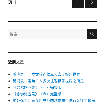
文
页
1
下一
章
页
导
搜
搜
航
索
索：
近期文章
感应录：七岁女孩连续三天去了极乐世界
见闻录：姐弟二人多次往返极乐世界之所见
《念佛感应录》（七）完整版
《念佛感应录》（六）完整版
绝处逢生：盲女冉志芬的念佛重生与双亲往生极乐