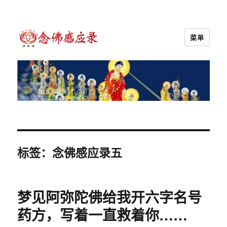
菜单
念佛感应录
标签：念佛感应录五
梦见阿弥陀佛给我开六字名号
药方，写着一直救着你……