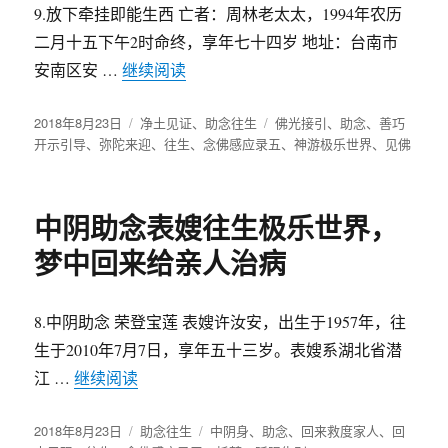
9.放下牵挂即能生西 亡者：周林老太太，1994年农历
二月十五下午2时命终，享年七十四岁 地址：台南市
安南区安 …
继续阅读
“善巧开示放下牵挂，往生后带孙女神
发
2018年8月23日
分
净土见证
、
助念往生
标
佛光接引
、
助念
、
善巧
布
开示引导
、
弥陀来迎
类
、
往生
、
念佛感应录五
签
、
神游极乐世界
、
见佛
于
中阴助念表嫂往生极乐世界，
梦中回来给亲人治病
8.中阴助念 荣登宝莲 表嫂许汝安，出生于1957年，往
生于2010年7月7日，享年五十三岁。表嫂系湖北省潜
江 …
继续阅读
“中阴助念表嫂往生极乐世界，梦中回来给亲
发
2018年8月23日
分
助念往生
标
中阴身
、
助念
、
回来救度家人
、
回