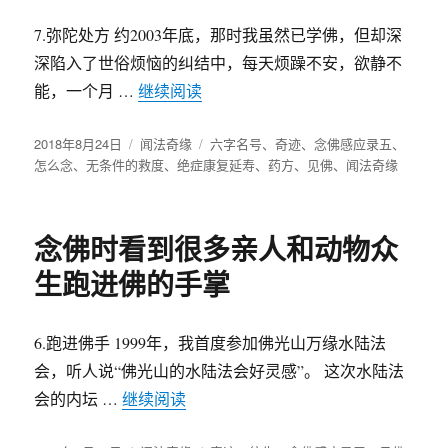
7.弥陀处方 约2003年底，那时我虽然已学佛，但却深
深陷入了世俗烦恼的纠结中，每天烦躁不安，欲静不
能，一个月 …
继续阅读
“梦见阿弥陀佛给我开六字名号药方
发
2018年8月24日
分
闻法奇缘
标
六字名号
、
奇迹
、
念佛感应录五
、
布
怎么念
、
无条件的救度
类
、
绝症康复延寿
签
、
药方
、
见佛
、
闻法奇缘
于
念佛时看到很多亲人和动物众
生跑进佛的手掌
6.跑进佛手 1999年，我首度参加佛光山万缘水陆法
会，听人说“佛光山的水陆法会好灵感”。 这次水陆法
会的内坛 …
继续阅读
“念佛时看到很多亲人和动物众生跑进