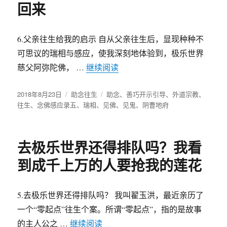
回来
6.父亲往生给我的启示 自从父亲往生后，显现种种不
可思议的瑞相与感应，使我深刻地体验到，极乐世界
慈父阿弥陀佛， …
继续阅读
“一生不信鬼神的父亲突然说
发
2018年8月23日
分
助念往生
标
助念
、
善巧开示引导
、
外道宗教
、
布
往生
、
念佛感应录五
类
、
瑞相
、
见佛
签
、
见鬼
、
阴曹地府
于
去极乐世界还得排队吗？我看
到成千上万的人要抢我的莲花
5.去极乐世界还得排队吗？ 我叫翟玉洪，最近亲历了
一个“零起点”往生个案。所谓“零起点”，指的是故事
的主人公之 …
继续阅读
“去极乐世界还得排队吗？我看到