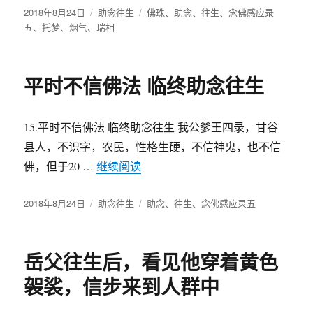
发
2018年8月24日
分
助念往生
标
佛珠
、
助念
、
往生
、
念佛感应录
布
五
、
托梦
、
烟气
、
瑞相
类
签
于
平时不信佛法 临终助念往生
15.平时不信佛法 临终助念往生 我公爹王四录，甘谷
县人，不识字，农民，性格生硬，不信神鬼，也不信
佛，但于20 …
继续阅读
“平时不信佛法 临终助念往生”
发
2018年8月24日
分
助念往生
标
助念
、
往生
、
念佛感应录五
布
类
签
于
岳父往生后，看见他穿着黄色
袈裟，信步来到人群中