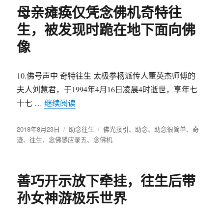
母亲瘫痪仅凭念佛机奇特往
生，被发现时跪在地下面向佛
像
10.佛号声中 奇特往生 太极拳杨派传人董英杰师傅的
夫人刘慧君，于1994年4月16日凌晨4时逝世，享年七
十七 …
继续阅读
“母亲瘫痪仅凭念佛机奇特往生，被发现时
发
2018年8月23日
分
助念往生
标
佛光接引
、
助念
、
助念很简单
、
奇
布
迹
、
往生
、
念佛感应录五
类
、
念佛机
签
于
善巧开示放下牵挂，往生后带
孙女神游极乐世界