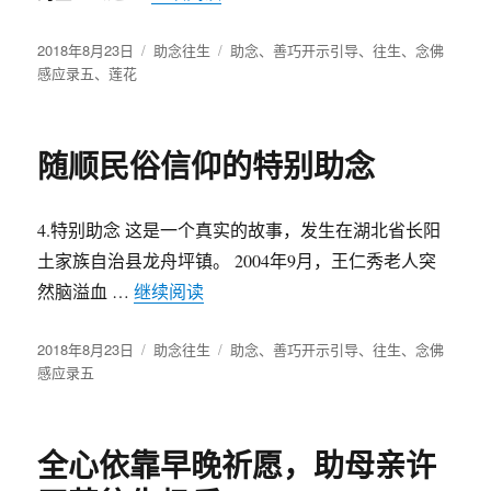
发
2018年8月23日
分
助念往生
标
助念
、
善巧开示引导
、
往生
、
念佛
布
感应录五
、
莲花
类
签
于
随顺民俗信仰的特别助念
4.特别助念 这是一个真实的故事，发生在湖北省长阳
土家族自治县龙舟坪镇。 2004年9月，王仁秀老人突
然脑溢血 …
继续阅读
“随顺民俗信仰的特别助念”
发
2018年8月23日
分
助念往生
标
助念
、
善巧开示引导
、
往生
、
念佛
布
感应录五
类
签
于
全心依靠早晚祈愿，助母亲许