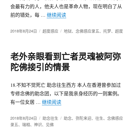
会最有力的人，他夫人也是革命人物，现在明白了从
前的错处，每 …
继续阅读
“仰仗祖宗做佛事的功德，地狱
发
2018年8月24日
分
超度感应
标
地狱
、
念佛感应录五
、
托梦
、
超度
布
类
签
于
老外亲眼看到亡者灵魂被阿弥
陀佛接引的情景
18.不知不觉死亡 助念往生西方 本人在香港曾参加过
专修念佛的助念团，以下是我亲身经历的一则案例。
有一位女居 …
继续阅读
“老外亲眼看到亡者灵魂被阿弥陀佛
发
2018年8月24日
分
助念往生
标
助念
、
弥陀来迎
、
往生
、
念佛感应
布
录五
、
瑞相
、
神识
、
类
见佛
签
于