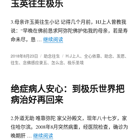
玉英往生极乐
3.母亲许玉英往生小记 记得几个月前，HJ上人曾教我
说：“早晚在佛前恳求阿弥陀佛护佑我的母亲，若是寿
命未尽，恳 …
继续阅读
“全心依靠早晚祈愿，助母亲许玉英
发
2018年8月23日
分
助念往生
标
H.J上人
、
全心依靠
、
助念
、
发愿
、
布
往生
、
念佛感应录五
类
、
怎么念
、
签
极乐圣境
于
绝症病人安心：到极乐世界把
病治好再回来
2.外道无助 唯靠弥陀 家父孙殿文，现年八十七岁，家
住哈尔滨。2008年8月突然病重，经医院检查，确诊为
晚期肝 …
继续阅读
“绝症病人安心：到极乐世界把病治好再