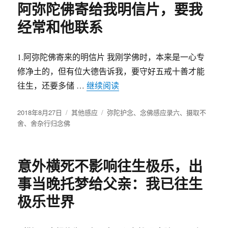
阿弥陀佛寄给我明信片，要我
经常和他联系
1.阿弥陀佛寄来的明信片 我刚学佛时，本来是一心专
修净土的，但有位大德告诉我，要守好五戒十善才能
往生，还要多储 …
继续阅读
“阿弥陀佛寄给我明信片，要我
发
2018年8月27日
分
其他感应
标
弥陀护念
、
念佛感应录六
、
摄取不
布
舍
、
舍杂行归念佛
类
签
于
意外横死不影响往生极乐，出
事当晚托梦给父亲：我已往生
极乐世界