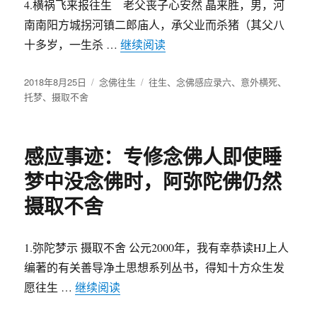
4.横祸飞来报往生 老父丧子心安然 晶来胜，男，河
南南阳方城拐河镇二郎庙人，承父业而杀猪（其父八
十多岁，一生杀 …
继续阅读
“意外横死不影响往生极乐，
发
2018年8月25日
分
念佛往生
标
往生
、
念佛感应录六
、
意外横死
、
布
托梦
、
摄取不舍
类
签
于
感应事迹：专修念佛人即使睡
梦中没念佛时，阿弥陀佛仍然
摄取不舍
1.弥陀梦示 摄取不舍 公元2000年，我有幸恭读HJ上人
编著的有关善导净土思想系列丛书，得知十方众生发
愿往生 …
继续阅读
“感应事迹：专修念佛人即使睡梦中没