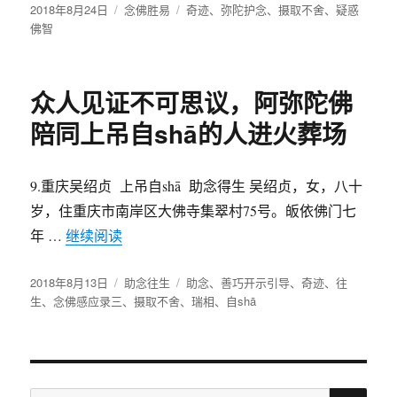
发
2018年8月24日
分
念佛胜易
标
奇迹
、
弥陀护念
、
摄取不舍
、
疑惑
布
佛智
类
签
于
众人见证不可思议，阿弥陀佛
陪同上吊自shā的人进火葬场
9.重庆吴绍贞 上吊自shā 助念得生 吴绍贞，女，八十
岁，住重庆市南岸区大佛寺集翠村75号。皈依佛门七
年 …
继续阅读
“众人见证不可思议，阿弥陀佛陪同上吊自sh
发
2018年8月13日
分
助念往生
标
助念
、
善巧开示引导
、
奇迹
、
往
布
生
、
念佛感应录三
、
类
摄取不舍
、
签
瑞相
、
自shā
于
搜