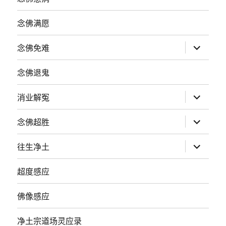
念佛满愿
展
念佛免难
开
子
菜
念佛退鬼
单
展
消业解冤
开
子
菜
展
念佛超胜
单
开
子
菜
展
往生净土
单
开
子
菜
超度感应
单
佛像感应
净土宗道场灵应录