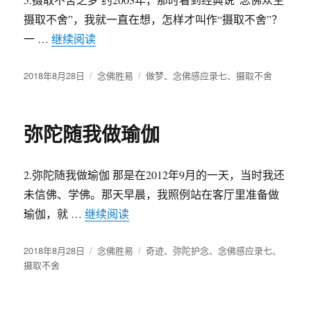
摄取不舍”，我就一直在想，怎样才叫作“摄取不舍”？
一 …
继续阅读
“摄取不舍之梦”
发
2018年8月28日
分
念佛胜易
标
做梦
、
念佛感应录七
、
摄取不舍
布
类
签
于
弥陀随我做瑜伽
2.弥陀随我做瑜伽 那是在2012年9月的一天，当时我还
未信佛、学佛。那天早晨，我照例站在客厅里准备做
瑜伽，就 …
继续阅读
“弥陀随我做瑜伽”
发
2018年8月28日
分
念佛胜易
标
奇迹
、
弥陀护念
、
念佛感应录七
、
布
摄取不舍
类
签
于