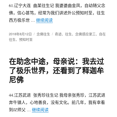
61.辽宁大连 曲某往生记 我婆婆曲金凤，自幼随父念
佛，信心甚笃，经常为我们讲述外公预知时至，往生
西方极乐世 …
继续阅读
“辽宁大连 曲某往生记”
发
2018年8月12日
分
念佛往生
标
奇迹
、
往生
、
念佛感应录三
、
自在
布
往生
、
预知时至
类
签
于
在助念中途，母亲说：我去过
了极乐世界，还看到了释迦牟
尼佛
44.江苏武进 张秀珍往生记 我母亲张秀珍，江苏武进
奔牛镇人，心地善良，没有文化。前几年，我有幸看
到JZ师父 …
继续阅读
“在助念中途，母亲说：我去过了极