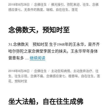
发
2018年8月28日
分
念佛往生
标
佛光接引
、
弥陀来迎
、
往生
、
念佛
布
感应录七
、
无条件的救度
类
、
瑞相
签
、
自在往生
、
莲花
于
念佛数天，预知时至
31.念佛数天 预知时至 生于1948年的王永华，是齐齐
哈尔弥陀之家念佛堂李居士的妹夫。王永华早年身体
曾患有多 …
继续阅读
“念佛数天，预知时至”
发
2018年8月28日
分
念佛往生
标
主动告知病情
、
主动放弃治疗
、
往
布
生
、
往生示现
、
念佛不痛
类
、
念佛感应录七
签
、
檀香味
、
自在往生
、
莲
于
花
、
预知时至
坐大法船，自在往生成佛