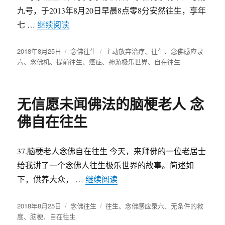
九号，于2013年8月20日早晨8点零8分安然往生，享年
七 …
继续阅读
“母亲往生前去了趟极乐，阿弥陀佛说：你
发
2018年8月25日
分
念佛往生
标
主动放弃治疗
、
往生
、
念佛感应录
布
六
、
念佛机
、
提前往生
类
、
癌症
、
签
神游极乐世界
、
自在往生
于
无信愿未闻佛法的脑梗老人 念
佛自在往生
37.脑梗老人念佛自在往生 今天，来拜佛的一位老居士
给我讲了一个念佛人往生极乐世界的故事。简述如
下，供养大众， …
继续阅读
“无信愿未闻佛法的脑梗老人 
发
2018年8月25日
分
念佛往生
标
往生
、
念佛感应录六
、
无条件的救
布
度
、
脑梗
、
自在往生
类
签