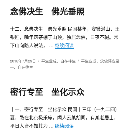
念佛决生 佛光垂照
十二、念佛决生 佛光垂照 民国某年，安徽潜山，王
银匠，晚年筑茅棚于山顶，独居念佛，日夜不辍。常
下山向路人说法， …
继续阅读
“念佛决生 佛光垂照”
发
2018年7月29日
分
平生业成，自在往生
标
平生业成
、
念佛感应录
布
一
、
自在往生
类
签
于
密行专至 坐化示众
十一、密行专至 坐化示众 民国十三年（一九二四）
夏，愚在北京极乐庵，闻人云某胡同，有某老居士，
平日人皆不知其为 …
继续阅读
“密行专至 坐化示众”