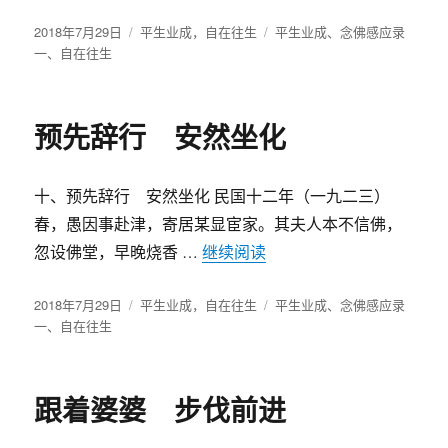
发
2018年7月29日
分
平生业成，自在往生
标
平生业成
、
念佛感应录
布
一
、
自在往生
类
签
于
预先辞行 安然坐化
十、预先辞行 安然坐化 民国十二年（一九二三）
春，愚因事赴津，寄居某显宦家。其夫人本不信佛，
忽设佛堂，早晚烧香 …
继续阅读
“预先辞行 安然坐化”
发
2018年7月29日
分
平生业成，自在往生
标
平生业成
、
念佛感应录
布
一
、
自在往生
类
签
于
跟着婆婆 步伐前进