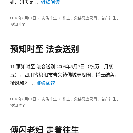
姐、姐夫是 …
继续阅读
“四川德阳居士站立往生记”
发
2018年8月21日
分
念佛往生
标
往生
、
念佛感应录四
、
自在往生
、
布
预知时至
类
签
于
预知时至 法会送别
11.预知时至 法会送别 2003年3月7日（农历二月初
五），四川省绵阳市青义镇佛城寺周围，祥云结盖，
微风和雅 …
继续阅读
“预知时至 法会送别”
发
2018年8月21日
分
念佛往生
标
往生
、
念佛感应录四
、
自在往生
、
布
预知时至
类
签
于
傅闪老妇 走着往生