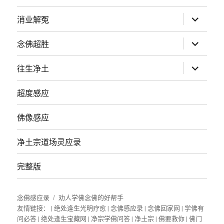
展
消业解冤
开
子
菜
展
念佛超胜
单
开
子
菜
展
往生净土
单
开
子
菜
超度感应
单
佛像感应
净土宗道场灵应录
完整版
念佛感应录
劝人学佛念佛的好帮手
友情链接： |
绝处逢生光明疗愈
|
念佛感应录
|
念佛回家网
|
学佛有
问必答
|
绝处逢生宝藏网
|
净宗学佛问答
|
净土宗
|
佛要救你
|
佛门