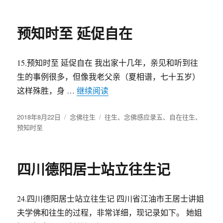
于
预知时至 延促自在
15.预知时至 延促自在 我出家十几年，亲见和听到往
生的事例很多，但像我老父亲（夏相谱，七十五岁）
这样殊胜，身 …
继续阅读
“预知时至 延促自在”
发
2018年8月22日
分
念佛往生
标
往生
、
念佛感应录五
、
自在往生
、
布
预知时至
类
签
于
四川德阳居士站立往生记
24.四川德阳居士站立往生记 四川省江油市王居士讲姐
夫学佛和往生的过程，非常详细，现记录如下。 她姐