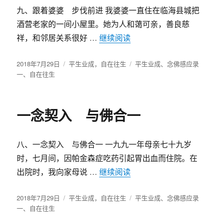
九、跟着婆婆 步伐前进 我婆婆一直住在临海县城把
酒营老家的一间小屋里。她为人和蔼可亲，善良慈
祥，和邻居关系很好 …
继续阅读
“跟着婆婆 步伐前进”
发
2018年7月29日
分
平生业成，自在往生
标
平生业成
、
念佛感应录
布
一
、
自在往生
类
签
于
一念契入 与佛合一
八、一念契入 与佛合一 一九九一年母亲七十九岁
时，七月间，因帕金森症吃药引起胃出血而住院。在
出院时，我向家母说 …
继续阅读
“一念契入 与佛合一”
发
2018年7月29日
分
平生业成，自在往生
标
平生业成
、
念佛感应录
布
一
、
自在往生
类
签
于