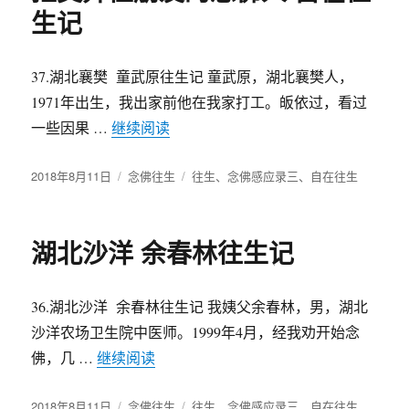
生记
37.湖北襄樊 童武原往生记 童武原，湖北襄樊人，
1971年出生，我出家前他在我家打工。皈依过，看过
一些因果 …
继续阅读
“拒交异性朋友的念佛人 自在往生记”
发
2018年8月11日
分
念佛往生
标
往生
、
念佛感应录三
、
自在往生
布
类
签
于
湖北沙洋 余春林往生记
36.湖北沙洋 余春林往生记 我姨父余春林，男，湖北
沙洋农场卫生院中医师。1999年4月，经我劝开始念
佛，几 …
继续阅读
“湖北沙洋 余春林往生记”
发
2018年8月11日
分
念佛往生
标
往生
、
念佛感应录三
、
自在往生
、