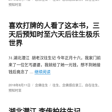
布
预知时至
类
签
于
喜欢打牌的人看了这本书，三
天后预知时至六天后往生极乐
世界
31.湖北潜江 胡老汉往生记 今年正月十六，我家门前
来了一位乞丐婆婆，我就给了她一元钱，想不到她接
钱后竟念了 …
继续阅读
“喜欢打牌的人看了这本书，三天
发
2018年8月11日
分
念佛往生
标
往生
、
念佛感应录三
、
自在往生
、
布
预知时至
类
签
于
湖北潜江 李传柏往生记