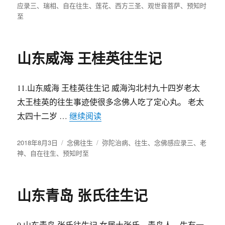
布
应录三
、
瑞相
、
自在往生
类
、
莲花
签
、
西方三圣
、
观世音菩萨
、
预知时
于
至
山东威海 王桂英往生记
11.山东威海 王桂英往生记 威海沟北村九十四岁老太
太王桂英的往生事迹使很多念佛人吃了定心丸。 老太
太四十二岁 …
继续阅读
“山东威海 王桂英往生记”
发
2018年8月3日
分
念佛往生
标
弥陀治病
、
往生
、
念佛感应录三
、
老
布
神
、
自在往生
、
预知时至
类
签
于
山东青岛 张氏往生记
9.山东青岛 张氏往生记 女居士张氏，青岛人，生有一