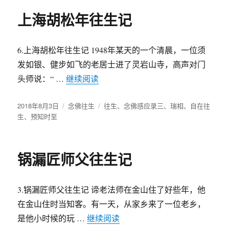
上海胡松年往生记
6.上海胡松年往生记 1948年某天的一个清晨，一位须
发如银、健步如飞的老居士进了灵岩山寺，高声对门
头师说：“ …
继续阅读
“上海胡松年往生记”
发
2018年8月3日
分
念佛往生
标
往生
、
念佛感应录三
、
瑞相
、
自在往
布
生
、
预知时至
类
签
于
锅漏匠师父往生记
3.锅漏匠师父往生记 谛老法师在金山住了好些年，他
在金山住时当知客。有一天，从家乡来了一位老乡，
是他小时候的玩 …
继续阅读
“锅漏匠师父往生记”