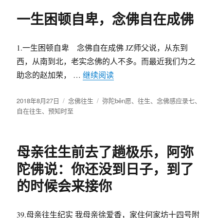
一生困顿自卑，念佛自在成佛
1.一生困顿自卑 念佛自在成佛 JZ师父说，从东到
西，从南到北，老实念佛的人不多。而最近我们为之
助念的赵加荣， …
继续阅读
“一生困顿自卑，念佛自在成佛
发
2018年8月27日
分
念佛往生
标
弥陀běn愿
、
往生
、
念佛感应录七
、
布
自在往生
、
预知时至
类
签
于
母亲往生前去了趟极乐，阿弥
陀佛说：你还没到日子，到了
的时候会来接你
39.母亲往生纪实 我母亲徐爱香，家住何家坊十四号附