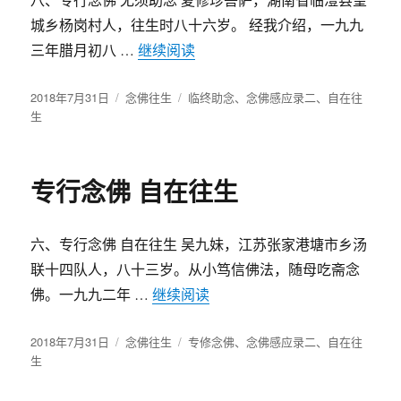
城乡杨岗村人，往生时八十六岁。 经我介绍，一九九
三年腊月初八 …
继续阅读
“专行念佛 无须助念”
发
2018年7月31日
分
念佛往生
标
临终助念
、
念佛感应录二
、
自在往
布
生
类
签
于
专行念佛 自在往生
六、专行念佛 自在往生 吴九妹，江苏张家港塘市乡汤
联十四队人，八十三岁。从小笃信佛法，随母吃斋念
佛。一九九二年 …
继续阅读
“专行念佛 自在往生”
发
2018年7月31日
分
念佛往生
标
专修念佛
、
念佛感应录二
、
自在往
布
生
类
签
于