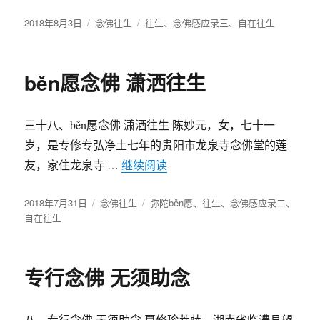
发
2018年8月3日
分
念佛往生
标
往生
、
念佛感应录三
、
自在往生
布
类
签
于
běn愿念佛 潇洒往生
三十八、běn愿念佛 潇洒往生 陈妙元，女，七十一
岁，是专修专弘净土七年的贵阳市龙泉寺念佛堂的莲
友，家住龙泉寺 …
继续阅读
“běn愿念佛 潇洒往生”
发
2018年7月31日
分
念佛往生
标
弥陀běn愿
、
往生
、
念佛感应录二
、
布
自在往生
类
签
于
专行念佛 无须助念
八、专行念佛 无须助念 夏修珍菩萨，湖南省临澧县望