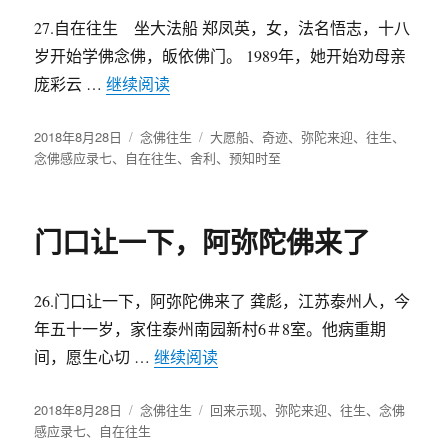
27.自在往生 坐大法船 郑凤英，女，法名悟志，十八
岁开始学佛念佛，皈依佛门。 1989年，她开始劝母亲
庞彩云 …
继续阅读
“坐大法船，自在往生成佛”
发
2018年8月28日
分
念佛往生
标
大愿船
、
奇迹
、
弥陀来迎
、
往生
、
布
念佛感应录七
、
自在往生
类
、
舍利
签
、
预知时至
于
门口让一下，阿弥陀佛来了
26.门口让一下，阿弥陀佛来了 龚彪，江苏泰州人，今
年五十一岁，家住泰州南园新村6＃8室。他病重期
间，愿生心切 …
继续阅读
“门口让一下，阿弥陀佛来了”
发
2018年8月28日
分
念佛往生
标
回来示现
、
弥陀来迎
、
往生
、
念佛
布
感应录七
、
自在往生
类
签