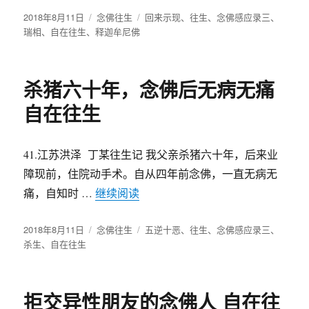
发
2018年8月11日
分
念佛往生
标
回来示现
、
往生
、
念佛感应录三
、
布
瑞相
、
自在往生
、
释迦牟尼佛
类
签
于
杀猪六十年，念佛后无病无痛
自在往生
41.江苏洪泽 丁某往生记 我父亲杀猪六十年，后来业
障现前，住院动手术。自从四年前念佛，一直无病无
痛，自知时 …
继续阅读
“杀猪六十年，念佛后无病无痛自在
发
2018年8月11日
分
念佛往生
标
五逆十恶
、
往生
、
念佛感应录三
、
布
杀生
、
自在往生
类
签
于
拒交异性朋友的念佛人 自在往