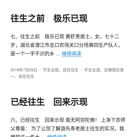
往生之前 极乐已现
七、往生之前 极乐已现 黄虾贵居士，女，七十二
岁，湖北省潜江市总口农场关口分场第四生产队人，
是一个一字不识的乡 …
继续阅读
“往生之前 极乐已现”
发
2018年7月29日
分
平生业成，自在往生
标
平生业成
、
念佛感应录
布
一
、
自在往生
类
签
于
已经往生 回来示现
六、已经往生 回来示现 南无阿弥陀佛！ 上净下宗师
父尊鉴： 为了让您了解游先寿老居士往生的实况，我
想把这一件大 …
继续阅读
“已经往生 回来示现”