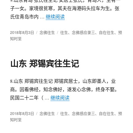
子一女。家境很贫寒，其夫在海港码头拉车为生。张
氏住青岛市内 …
继续阅读
“山东青岛 张氏往生记”
发
2018年8月3日
分
念佛往生
标
往生
、
念佛感应录三
、
自在往生
、
预
布
知时至
类
签
于
山东 郑锡宾往生记
8.山东 郑锡宾往生记 郑锡宾居士，山东即墨人，业
商。因看佛经，知念佛好，遂发心念佛，终身不娶。
民国二十二年（ …
继续阅读
“山东 郑锡宾往生记”
发
2018年8月3日
分
念佛往生
标
往生
、
念佛感应录三
、
自在往生
、
预
布
知时至
类
签
于