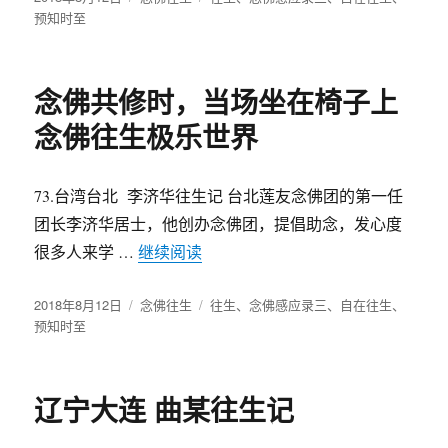
布
预知时至
类
签
于
念佛共修时，当场坐在椅子上
念佛往生极乐世界
73.台湾台北 李济华往生记 台北莲友念佛团的第一任
团长李济华居士，他创办念佛团，提倡助念，发心度
很多人来学 …
继续阅读
“念佛共修时，当场坐在椅子上念佛
发
2018年8月12日
分
念佛往生
标
往生
、
念佛感应录三
、
自在往生
、
布
预知时至
类
签
于
辽宁大连 曲某往生记