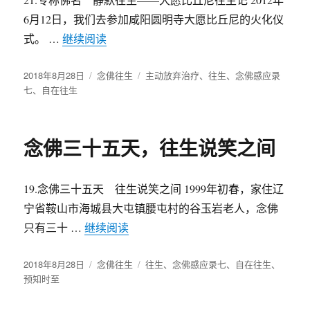
6月12日，我们去参加咸阳圆明寺大愿比丘尼的火化仪
式。 …
继续阅读
“专称佛名，静默往生——大愿比丘尼往生
发
2018年8月28日
分
念佛往生
标
主动放弃治疗
、
往生
、
念佛感应录
布
七
、
自在往生
类
签
于
念佛三十五天，往生说笑之间
19.念佛三十五天 往生说笑之间 1999年初春，家住辽
宁省鞍山市海城县大屯镇腰屯村的谷玉岩老人，念佛
只有三十 …
继续阅读
“念佛三十五天，往生说笑之间”
发
2018年8月28日
分
念佛往生
标
往生
、
念佛感应录七
、
自在往生
、
布
预知时至
类
签
于