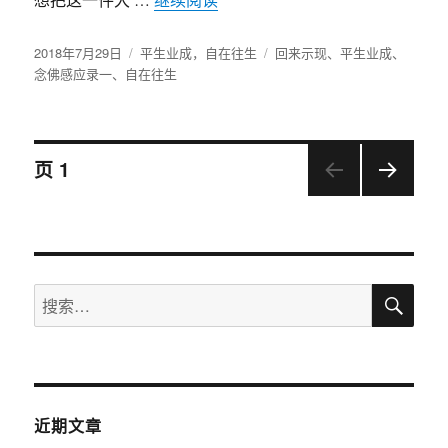
发
2018年7月29日
分
平生业成，自在往生
标
回来示现
、
平生业成
、
布
念佛感应录一
、
自在往生
类
签
于
文
页
1
下一
章
页
导
搜
搜
航
索
索：
近期文章