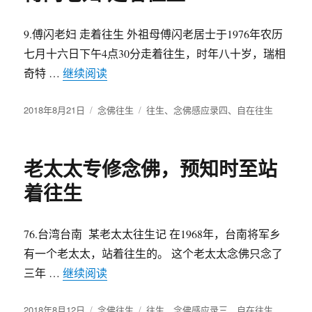
9.傅闪老妇 走着往生 外祖母傅闪老居士于1976年农历
七月十六日下午4点30分走着往生，时年八十岁，瑞相
奇特 …
继续阅读
“傅闪老妇 走着往生”
发
2018年8月21日
分
念佛往生
标
往生
、
念佛感应录四
、
自在往生
布
类
签
于
老太太专修念佛，预知时至站
着往生
76.台湾台南 某老太太往生记 在1968年，台南将军乡
有一个老太太，站着往生的。 这个老太太念佛只念了
三年 …
继续阅读
“老太太专修念佛，预知时至站着往生”
发
2018年8月12日
分
念佛往生
标
往生
、
念佛感应录三
、
自在往生
、