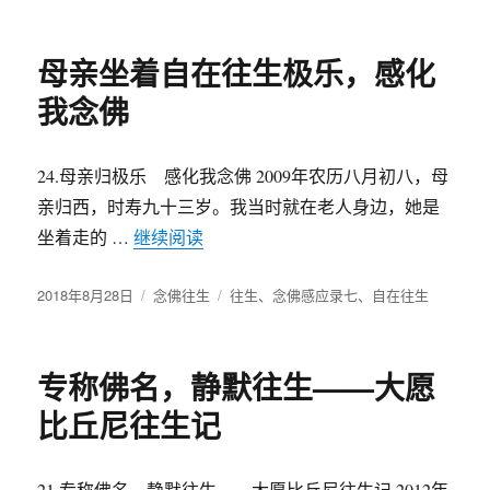
于
母亲坐着自在往生极乐，感化
我念佛
24.母亲归极乐 感化我念佛 2009年农历八月初八，母
亲归西，时寿九十三岁。我当时就在老人身边，她是
坐着走的 …
继续阅读
“母亲坐着自在往生极乐，感化我念佛
发
2018年8月28日
分
念佛往生
标
往生
、
念佛感应录七
、
自在往生
布
类
签
于
专称佛名，静默往生——大愿
比丘尼往生记
21.专称佛名 静默往生——大愿比丘尼往生记 2012年