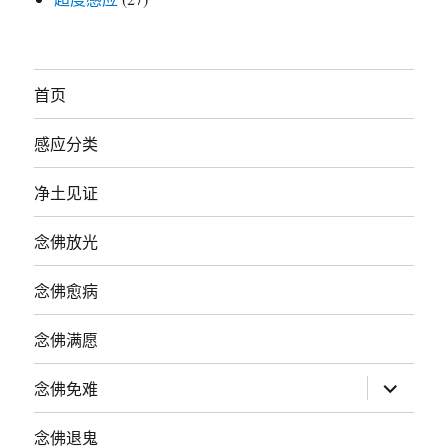
首页
感应分类
净土见证
念佛放光
念佛愈病
念佛满愿
展
念佛免难
开
子
菜
念佛退鬼
单