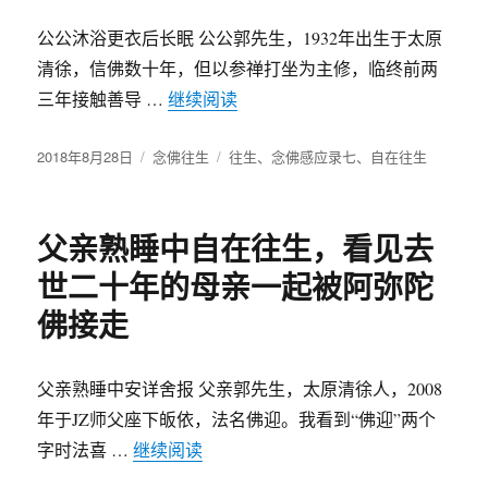
公公沐浴更衣后长眠 公公郭先生，1932年出生于太原
清徐，信佛数十年，但以参禅打坐为主修，临终前两
三年接触善导 …
继续阅读
“公公沐浴更衣后自在往生极乐世
发
2018年8月28日
分
念佛往生
标
往生
、
念佛感应录七
、
自在往生
布
类
签
于
父亲熟睡中自在往生，看见去
世二十年的母亲一起被阿弥陀
佛接走
父亲熟睡中安详舍报 父亲郭先生，太原清徐人，2008
年于JZ师父座下皈依，法名佛迎。我看到“佛迎”两个
字时法喜 …
继续阅读
“父亲熟睡中自在往生，看见去世二