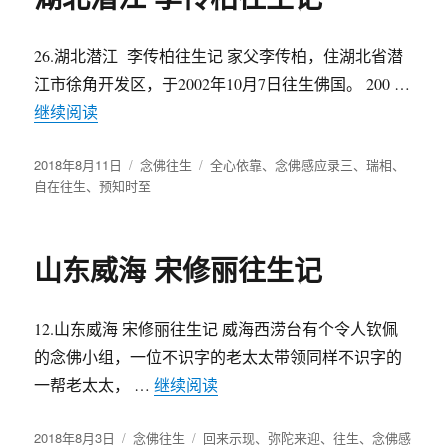
26.湖北潜江 李传柏往生记 家父李传柏，住湖北省潜
江市徐角开发区，于2002年10月7日往生佛国。 200 …
继续阅读
“湖北潜江 李传柏往生记”
发
2018年8月11日
分
念佛往生
标
全心依靠
、
念佛感应录三
、
瑞相
、
布
自在往生
、
预知时至
类
签
于
山东威海 宋修丽往生记
12.山东威海 宋修丽往生记 威海西涝台有个令人钦佩
的念佛小组，一位不识字的老太太带领同样不识字的
一帮老太太， …
继续阅读
“山东威海 宋修丽往生记”
发
2018年8月3日
分
念佛往生
标
回来示现
、
弥陀来迎
、
往生
、
念佛感